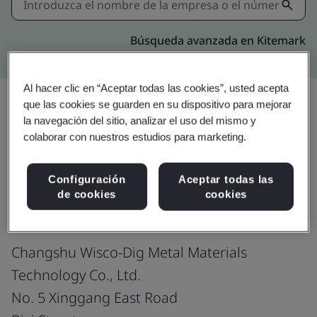
Búsqueda avanzada en Kitemark
Al hacer clic en “Aceptar todas las cookies”, usted acepta
que las cookies se guarden en su dispositivo para mejorar
la navegación del sitio, analizar el uso del mismo y
Compartir:
colaborar con nuestros estudios para marketing.
Configuración
Aceptar todas las
IATF 16949:2016
de cookies
cookies
Changshu Wisco-Dig Metal Materials
Technology Co., Ltd.
No. 5 Xinggang East Road