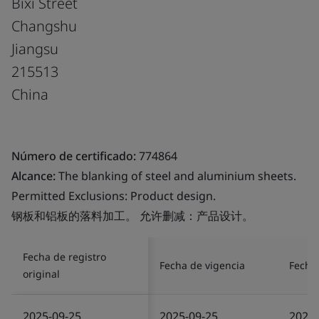
Bixi Street
Changshu
Jiangsu
215513
China
Número de certificado:
774864
Alcance:
The blanking of steel and aluminium sheets.
Permitted Exclusions: Product design.
钢板和铝板的落料加工。 允许删减：产品设计。
Fecha de registro
Fecha de vigencia
Fecha 
original
2025-09-25
2025-09-25
2025-