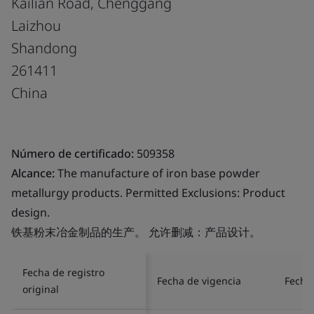
Kailian Road, Chenggang
Laizhou
Shandong
261411
China
Número de certificado:
509358
Alcance:
The manufacture of iron base powder
metallurgy products. Permitted Exclusions: Product
design.
铁基粉末冶金制品的生产。 允许删减：产品设计。
Fecha de registro
Fecha de vigencia
Fecha 
original