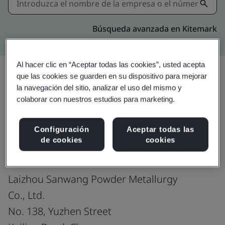
Búsqueda avanzada en Kitemark
Al hacer clic en “Aceptar todas las cookies”, usted acepta
que las cookies se guarden en su dispositivo para mejorar
la navegación del sitio, analizar el uso del mismo y
Compartir:
colaborar con nuestros estudios para marketing.
Configuración
Aceptar todas las
IATF 16949:2016
de cookies
cookies
Laizhou Sanwang Powder Metallurgy
Co., Ltd.
No. 138, Yuzhen Street