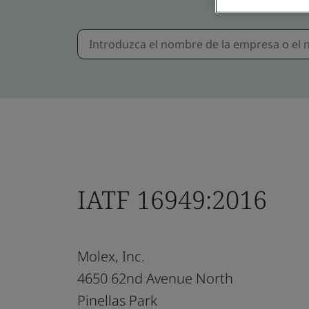
IATF 16949:2016
Molex, Inc.
4650 62nd Avenue North
Pinellas Park