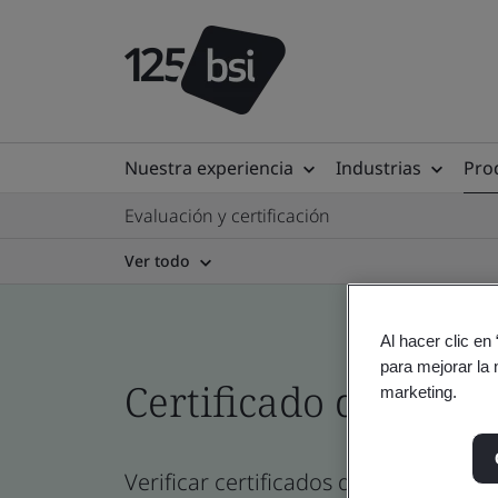
Nuestra experiencia
Industrias
Prod
Evaluación y certificación
Ver todo
Al hacer clic en
para mejorar la 
Certificado del direc
marketing.
Verificar certificados de empresa, sit