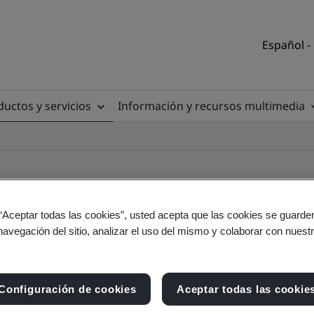
Español -
uctos y servicios
Información y recursos multimedia
 “Aceptar todas las cookies”, usted acepta que las cookies se guarden
navegación del sitio, analizar el uso del mismo y colaborar con nuest
torio de clientes
Configuración de cookies
Aceptar todas las cookie
io y producto - Validación y Verificación