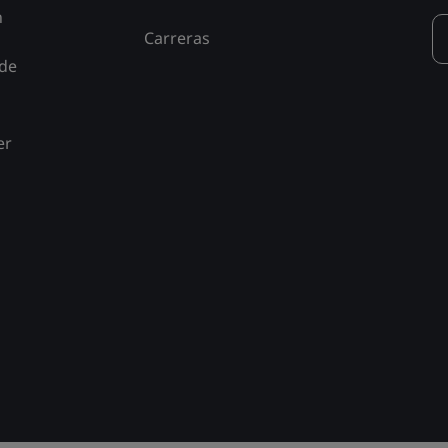
n
Carreras
 de
er