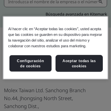
Búsqueda avanzada en Kitemark
Al hacer clic en “Aceptar todas las cookies”, usted acepta
que las cookies se guarden en su dispositivo para mejorar
la navegación del sitio, analizar el uso del mismo y
colaborar con nuestros estudios para marketing.
Descargar
Compartir:
Configuración
Aceptar todas las
de cookies
cookies
IATF 16949:2016
Molex Taiwan Ltd. Sanchong Branch
No.44, Jhongsing North Street,
Sanchong Dist.,