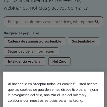
Conozca también nuestros eventos,
webinarios, noticias y activos de marca
Búsquedas populares
Cadena de suministro sostenible
Sostenibilidad
Seguridad de la información
Inteligencia Artificial
Net Zero
Al hacer clic en “Aceptar todas las cookies”, usted acepta
Recursos multimedia
que las cookies se guarden en su dispositivo para mejorar
la navegación del sitio, analizar el uso del mismo y
Contenidos más relevantes
colaborar con nuestros estudios para marketing.