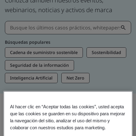
Conozca también nuestros eventos,
webinarios, noticias y activos de marca
Búsquedas populares
Cadena de suministro sostenible
Sostenibilidad
Seguridad de la información
Inteligencia Artificial
Net Zero
Al hacer clic en “Aceptar todas las cookies”, usted acepta
Recursos multimedia
que las cookies se guarden en su dispositivo para mejorar
la navegación del sitio, analizar el uso del mismo y
Contenidos más relevantes
colaborar con nuestros estudios para marketing.