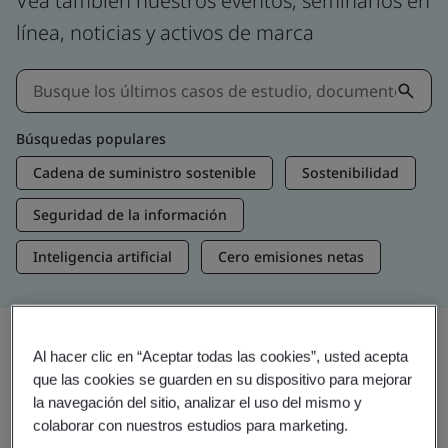
Vea también nuestros eventos, seminarios en
línea, noticias y activos de marca
Búsquedas populares
Cadena de suministro sostenible
Sostenibilidad
Seguridad de la información
Inteligencia artificial
Cero emisiones netas
Al hacer clic en “Aceptar todas las cookies”, usted acepta
Recursos multimedia
que las cookies se guarden en su dispositivo para mejorar
Perspectivas en tendencia
la navegación del sitio, analizar el uso del mismo y
colaborar con nuestros estudios para marketing.