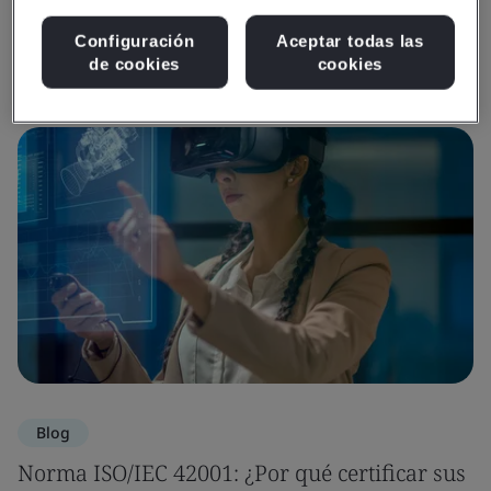
Configuración
Aceptar todas las
Recursos multimedia
de cookies
cookies
Blog
Norma ISO/IEC 42001: ¿Por qué certificar sus