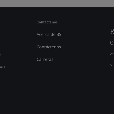
Contáctenos
R
Acerca de BSI
c
Contáctenos
n
Carreras
ión