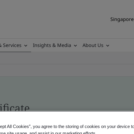
Singapore 
& Services
Insights & Media
About Us
ificate
ept All Cookies”, you agree to the storing of cookies on your device t
ificates - Validation and Verification, Singapor
yse site usage, and assist in our marketing efforts.