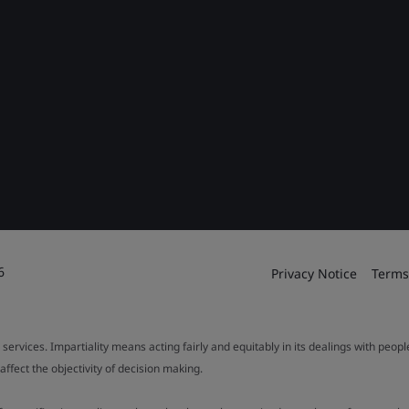
6
Privacy Notice
Terms
 services. Impartiality means acting fairly and equitably in its dealings with peop
fect the objectivity of decision making.