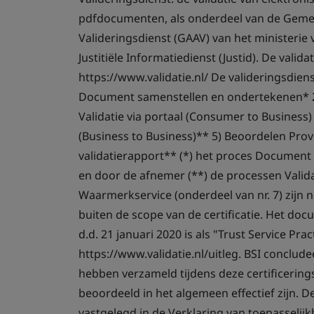
pdfdocumenten, als onderdeel van de Gemee
Valideringsdienst (GAAV) van het ministerie 
Justitiële Informatiedienst (Justid). De vali
https://www.validatie.nl/ De valideringsdien
Document samenstellen en ondertekenen* 2)
Validatie via portaal (Consumer to Business)
(Business to Business)** 5) Beoordelen Pro
validatierapport** (*) het proces Document s
en door de afnemer (**) de processen Validat
Waarmerkservice (onderdeel van nr. 7) zijn n
buiten de scope van de certificatie. Het doc
d.d. 21 januari 2020 is als "Trust Service Pr
https://www.validatie.nl/uitleg. BSI conclude
hebben verzameld tijdens deze certificerin
beoordeeld in het algemeen effectief zijn. D
vastgelegd in de Verklaring van toepasselijk