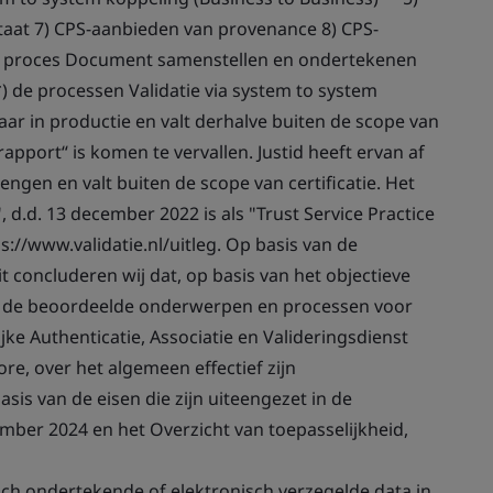
aat 7) CPS-aanbieden van provenance 8) CPS-
et proces Document samenstellen en ondertekenen
**) de processen Validatie via system to system
kbaar in productie en valt derhalve buiten de scope van
rapport“ is komen te vervallen. Justid heeft ervan af
rengen en valt buiten de scope van certificatie. Het
d.d. 13 december 2022 is als "Trust Service Practice
s://www.validatie.nl/uitleg. Op basis van de
 concluderen wij dat, op basis van het objectieve
d, de beoordeelde onderwerpen en processen voor
ke Authenticatie, Associatie en Valideringsdienst
ore, over het algemeen effectief zijn
s van de eisen die zijn uiteengezet in de
ember 2024 en het Overzicht van toepasselijkheid,
isch ondertekende of elektronisch verzegelde data in