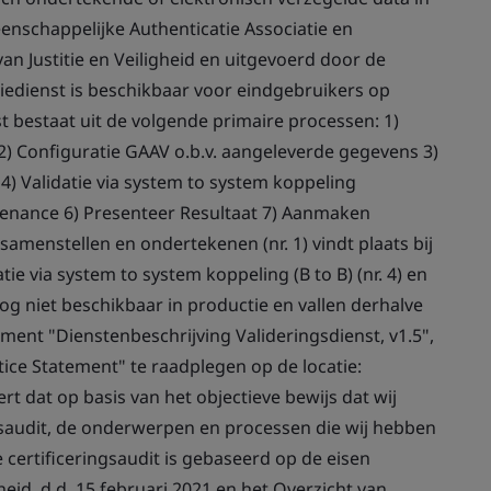
nschappelijke Authenticatie Associatie en
van Justitie en Veiligheid en uitgevoerd door de
datiedienst is beschikbaar voor eindgebruikers op
st bestaat uit de volgende primaire processen: 1)
 Configuratie GAAV o.b.v. aangeleverde gegevens 3)
 4) Validatie via system to system koppeling
venance 6) Presenteer Resultaat 7) Aanmaken
amenstellen en ondertekenen (nr. 1) vindt plaats bij
ie via system to system koppeling (B to B) (nr. 4) en
og niet beschikbaar in productie en vallen derhalve
ument "Dienstenbeschrijving Valideringsdienst, v1.5",
actice Statement" te raadplegen op de locatie:
ert dat op basis van het objectieve bewijs dat wij
gsaudit, de onderwerpen en processen die wij hebben
e certificeringsaudit is gebaseerd op de eisen
heid, d.d. 15 februari 2021 en het Overzicht van