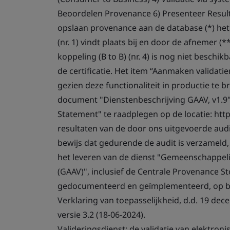
Beoordelen Provenance 6) Presenteer Result
opslaan provenance aan de database (*) h
(nr. 1) vindt plaats bij en door de afnemer (
koppeling (B to B) (nr. 4) is nog niet beschi
de certificatie. Het item “Aanmaken validatie
gezien deze functionaliteit in productie te b
document "Dienstenbeschrijving GAAV, v1.9", 
Statement" te raadplegen op de locatie: http
resultaten van de door ons uitgevoerde audit
bewijs dat gedurende de audit is verzamel
het leveren van de dienst "Gemeenschappelij
(GAAV)", inclusief de Centrale Provenance St
gedocumenteerd en geïmplementeerd, op basi
Verklaring van toepasselijkheid, d.d. 19 dec
versie 3.2 (18-06-2024).
Valideringsdienst: de validatie van elektron