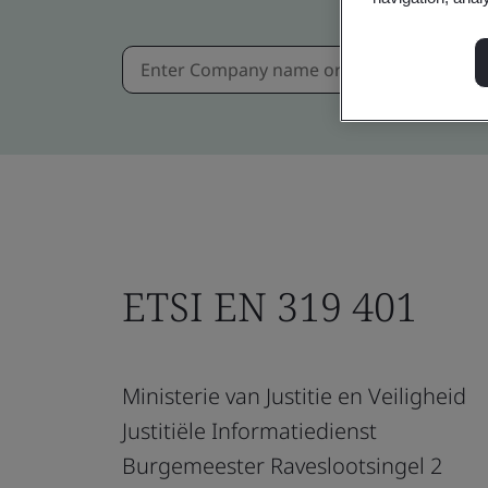
ETSI EN 319 401
Ministerie van Justitie en Veiligheid
Justitiële Informatiedienst
Burgemeester Raveslootsingel 2