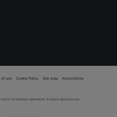
 of use
Cookie Policy
Site map
Accessibility
le and in all business operations. It means decisions are