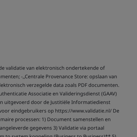
 de validatie van elektronisch ondertekende of
umenten; -,,Centrale Provenance Store: opslaan van
lektronisch verzegelde data zoals PDF documenten.
henticatie Associatie en Valideringsdienst (GAAV)
 en uitgevoerd door de Justitiële Informatiedienst
r voor eindgebruikers op https://www.validatie.nl/ De
primaire processen: 1) Document samenstellen en
angeleverde gegevens 3) Validatie via portaal
em to system koppeling (Business to Business)** 5)