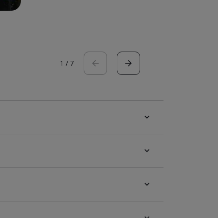
1
/
7