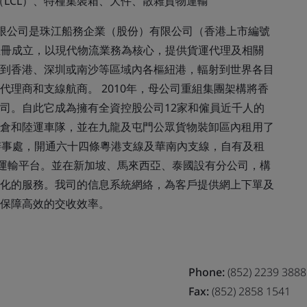
（LCL）、特種集裝箱、大件、散雜貨物運輸
限公司是珠江船務企業（股份）有限公司（香港上市編號
香港註冊成立，以現代物流業務為核心，提供貨運代理及相關
到香港、深圳或南沙等區域內各樞紐港，輻射到世界各目
理商和支線航商。 2010年，母公司重組集團架構將香
司。自此它成為擁有全資控股公司12家和僱員近千人的
倉和陸運車隊，並在九龍及屯門公眾貨物裝卸區內租用了
辦事處，開通六十四條粵港支線及華南內支線，自有及租
流運輸平台。並在新加坡、馬來西亞、泰國設有分公司，構
化的服務。我司的信息系統網絡，為客戶提供網上下單及
保障高效的交收效率。
Phone:
(852) 2239 3888
Fax:
(852) 2858 1541