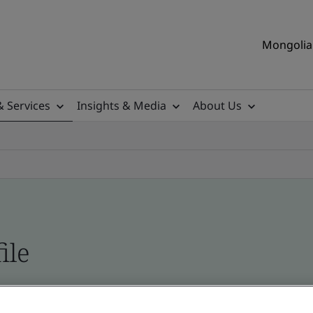
Mongolia 
& Services
Insights & Media
About Us
ile
ficates - Validation and Verification