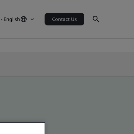
- English
Contact Us