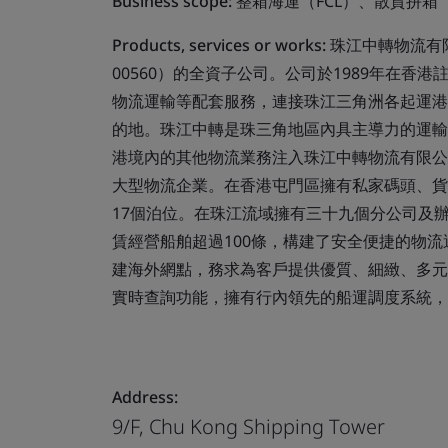
Business scope:
整箱海運（FCL）、散貨拼箱
Products, services or works:
珠江中轉物流有
00560）的全資子公司。公司於1989年在
物流運輸等配套服務，連接珠江三角洲各起運港
的地。珠江中轉是珠三角地區內具主導力的運輸代
港境內的其他物流業務注入珠江中轉物流有限公
大型物流企業。在香港屯門區擁有私家碼頭、貨
17個泊位。在珠江流域擁有三十九個分公司及
賃經營船舶超過100條，構建了安全便捷的物
建海外網點，務求為客戶提供優質、細緻、多元
實時查詢功能，擁有行內領先的船運調度系統，
Address:
9/F, Chu Kong Shipping Tower