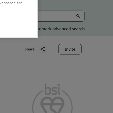
o enhance site
Kitemark advanced search
Invite
Share: