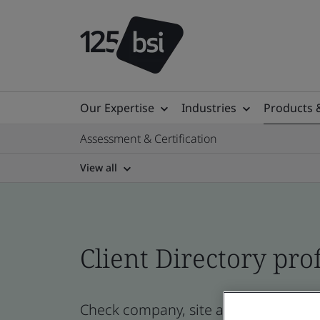
Our Expertise
Industries
Products 
Assessment & Certification
View all
Client Directory prof
Check company, site and product certi