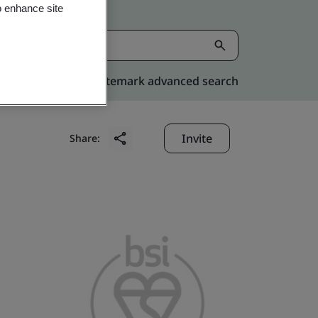
o enhance site
Kitemark advanced search
Invite
Share: