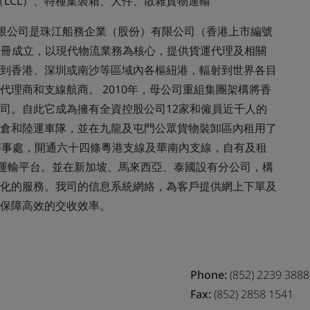
（LCL）、特種集裝箱、大件、散雜貨物運輸
限公司是珠江船務企業（股份）有限公司（香港上市編號
香港註冊成立，以現代物流業務為核心，提供貨運代理及相關
到香港、深圳或南沙等區域內各樞紐港，輻射到世界各目
理商和支線航商。 2010年，母公司重組集團架構將香
司。自此它成為擁有全資控股公司12家和僱員近千人的
倉和陸運車隊，並在九龍及屯門公眾貨物裝卸區內租用了
辦事處，開通六十四條粵港支線及華南內支線，自有及租
流運輸平台。並在新加坡、馬來西亞、泰國設有分公司，構
化的服務。我司的信息系統網絡，為客戶提供網上下單及
保障高效的交收效率。
Phone:
(852) 2239 3888
Fax:
(852) 2858 1541