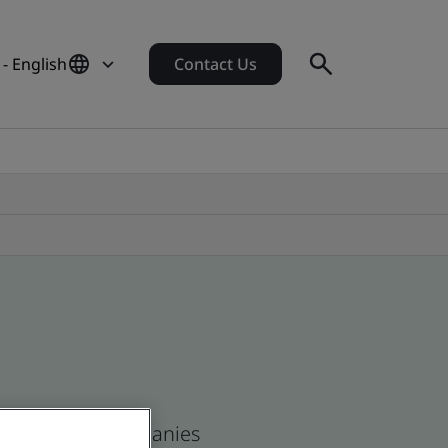
- English
Contact Us
n and global companies