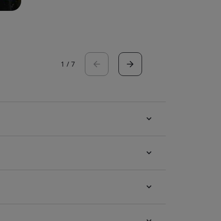
1
/
7