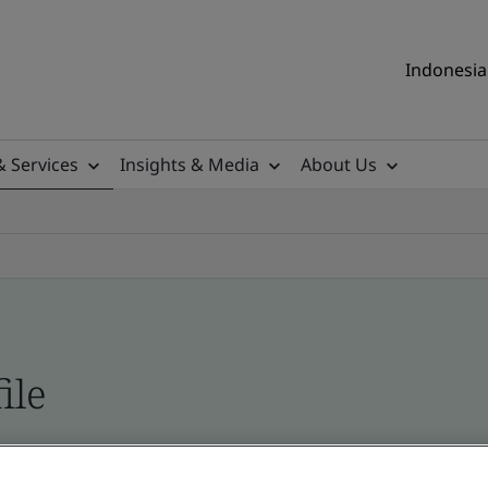
Indonesia 
& Services
Insights & Media
About Us
ile
ificates - Validation and Verification, Indonesia