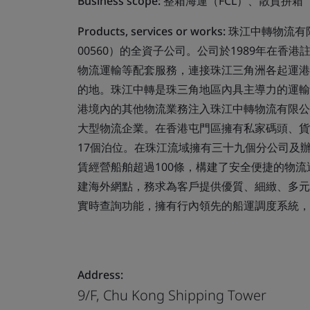
Business scope:
整箱海運（FCL）、散貨拼箱
Products, services or works:
珠江中轉物流有
00560）的全資子公司。公司於1989年在
物流運輸等配套服務，連接珠江三角洲各起運港
的地。珠江中轉是珠三角地區內具主導力的運輸代
港境內的其他物流業務注入珠江中轉物流有限公
大型物流企業。在香港屯門區擁有私家碼頭、貨
17個泊位。在珠江流域擁有三十九個分公司及
賃經營船舶超過100條，構建了安全便捷的物
建海外網點，務求為客戶提供優質、細緻、多元
實時查詢功能，擁有行內領先的船運調度系統，
Address:
9/F, Chu Kong Shipping Tower