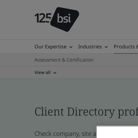
Our Expertise
Industries
Products 
Assessment & Certification
View all
Client Directory prof
Check company, site and product cert