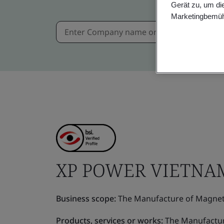
Gerät zu, um di
Marketingbemüh
XP POWER VIETNA
Business scope:
The Manufacture of Magneti
Products, services or works:
The Manufactur