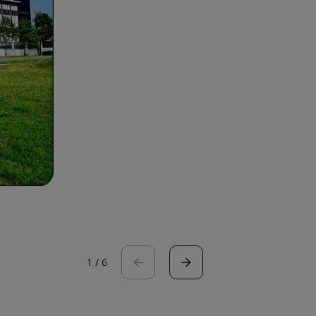
1
/
6