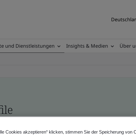
Deutschlan
e und Dienstleistungen
Insights & Medien
Über u
ile
ificates - Validation and Verification, German a
lle Cookies akzeptieren“ klicken, stimmen Sie der Speicherung von 