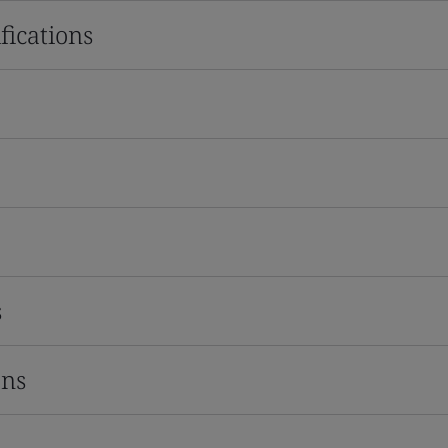
fications
s
ons