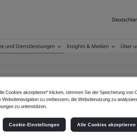
Deutschlan
e und Dienstleistungen
Insights & Medien
Über u
lle Cookies akzeptieren“ klicken, stimmen Sie der Speicherung von 
e Websitenavigation zu verbessern, die Websitenutzung zu analysier
ile
ungen zu unterstützen.
Cookie-Einstellungen
Alle Cookies akzeptieren
ificates - Validation and Verification, German a