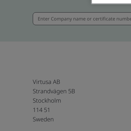
Virtusa AB
Strandvägen 5B
Stockholm
114 51
Sweden