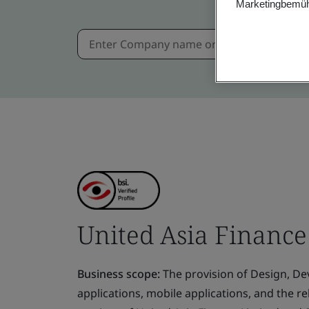
Marketingbemüh
United Asia Finance
Business scope:
The provision of Design, D
applications, mobile applications, and the r