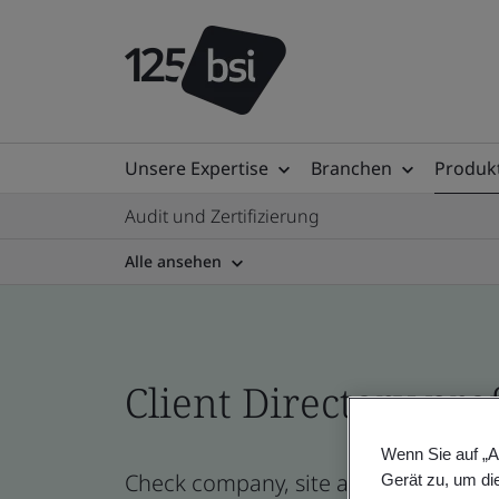
Unsere Expertise
Branchen
Produkt
Audit und Zertifizierung
Alle ansehen
Client Directory prof
Wenn Sie auf „A
Check company, site and product cert
Gerät zu, um di