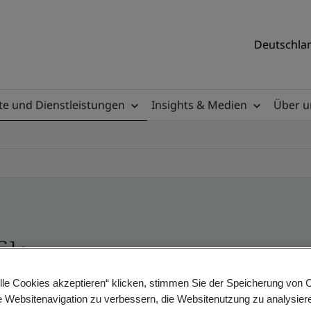
Deutschlan
e und Dienstleistungen
Insights & Medien
Über u
ile
lle Cookies akzeptieren“ klicken, stimmen Sie der Speicherung von 
ificates - Validation and Verification, German a
e Websitenavigation zu verbessern, die Websitenutzung zu analysier