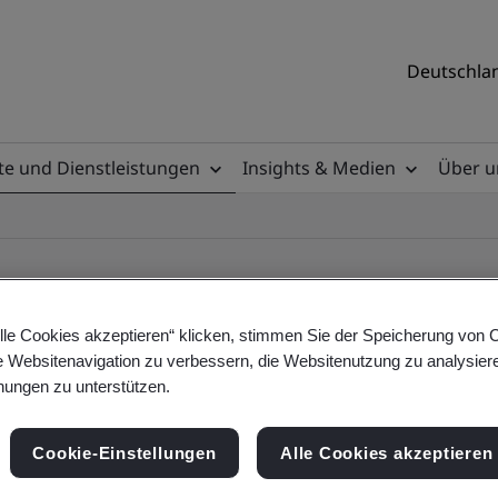
Deutschlan
e und Dienstleistungen
Insights & Medien
Über u
lle Cookies akzeptieren“ klicken, stimmen Sie der Speicherung von 
e Websitenavigation zu verbessern, die Websitenutzung zu analysier
ile
ungen zu unterstützen.
Cookie-Einstellungen
Alle Cookies akzeptieren
ificates - Validation and Verification, German a