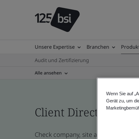
Unsere Expertise
Branchen
Produkt
Audit und Zertifizierung
Alle ansehen
Wenn Sie auf „A
Gerät zu, um di
Client Directory prof
Marketingbemüh
Check company, site and product cert