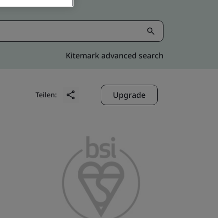
Kitemark advanced search
Upgrade
Teilen: