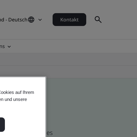
d - Deutsch
Kontakt
ns
Cookies auf Ihrem
en und unsere
nd global companies