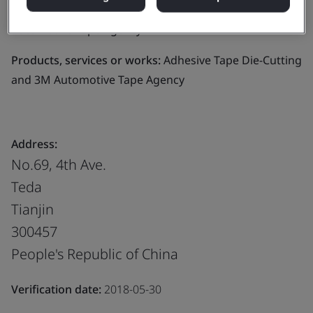
Business scope:
Adhesive Tape Die-Cutting and 3M
Automotive Tape Agency
Products, services or works:
Adhesive Tape Die-Cutting
and 3M Automotive Tape Agency
Address:
No.69, 4th Ave.
Teda
Tianjin
300457
People's Republic of China
Verification date:
2018-05-30