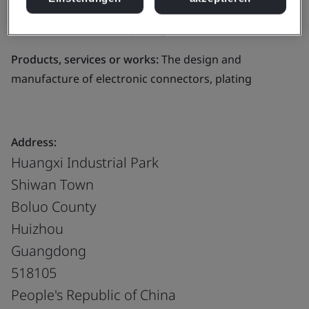
Business scope:
The design and manufacture of
electronic connectors, plating
Products, services or works:
The design and
manufacture of electronic connectors, plating
Address:
Huangxi Industrial Park
Shiwan Town
Boluo County
Huizhou
Guangdong
518105
People's Republic of China