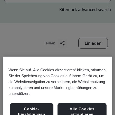
Kitemark advanced search
Einladen
Teilen:
Wenn Sie auf „Alle Cookies akzeptieren“ klicken, stimmen
Sie der Speicherung von Cookies auf Ihrem Gerät zu, um
die Websitenavigation zu verbessern, die Websitenutzung
Samtec Electronics (Hui
zu analysieren und unsere Marketingbemühungen zu
unterstützen.
Zhou) Co., Ltd.
Cookie-
Alle Cookies
Einstellungen
akzeptieren