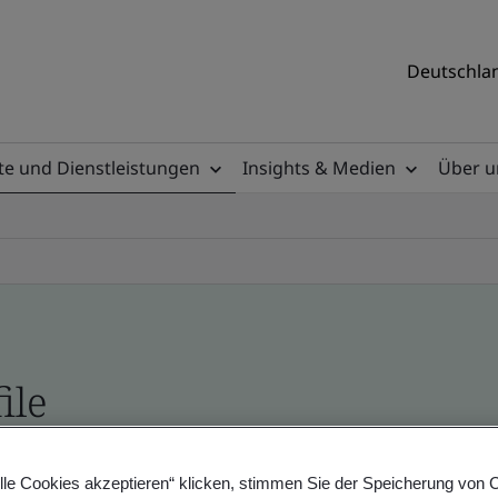
Deutschlan
e und Dienstleistungen
Insights & Medien
Über u
ile
ificates - Validation and Verification, German a
lle Cookies akzeptieren“ klicken, stimmen Sie der Speicherung von 