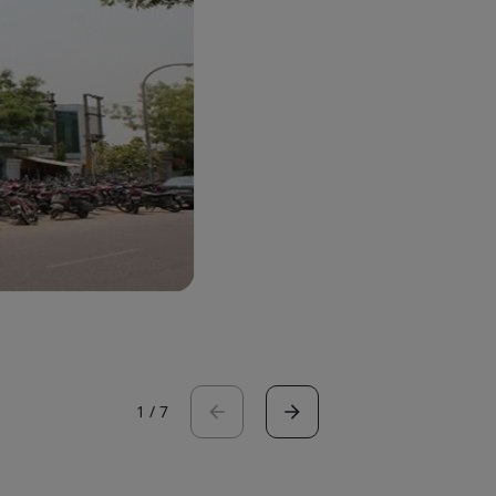
1
/
7