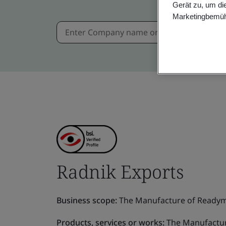
Gerät zu, um di
Marketingbemüh
Radnik Exports
Business scope:
The Manufacture of Readym
Products, services or works:
The Manufactur