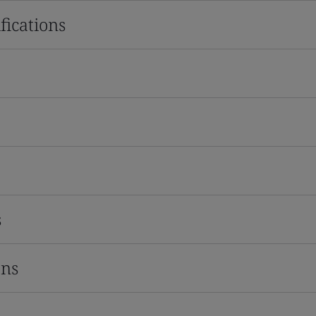
fications
s
ons