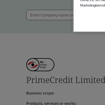
Marketingbemüh
PrimeCredit Limite
Business scope:
Products, services or works: