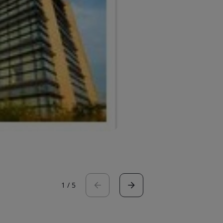
1
/
5