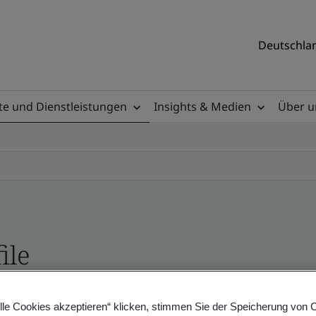
Deutschlan
e und Dienstleistungen
Insights & Medien
Über u
ile
ificates - Validation and Verification, German a
lle Cookies akzeptieren“ klicken, stimmen Sie der Speicherung von 