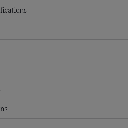
fications
s
ons