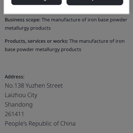
Ltd.
Business scope:
The manufacture of iron base powder
metallurgy products
Products, services or works:
The manufacture of iron
base powder metallurgy products
Address:
No.138 Yuzhen Street
Laizhou City
Shandong
261411
People's Republic of China