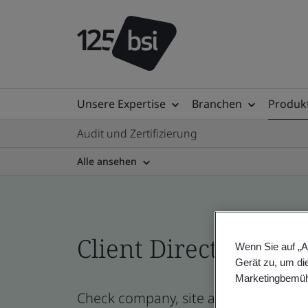
Unsere Expertise
Branchen
Produkt
Audit und Zertifizierung
Alle ansehen
Client Directory prof
Wenn Sie auf „A
Gerät zu, um di
Marketingbemüh
Check company, site and product cert