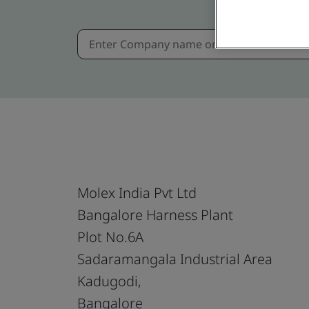
Molex India Pvt Ltd
Bangalore Harness Plant
Plot No.6A
Sadaramangala Industrial Area
Kadugodi,
Bangalore