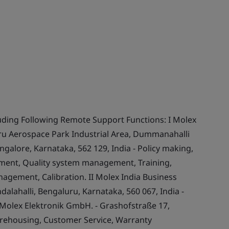
uding Following Remote Support Functions: I Molex
luru Aerospace Park Industrial Area, Dummanahalli
angalore, Karnataka, 562 129, India - Policy making,
ent, Quality system management, Training,
nagement, Calibration. II Molex India Business
undalahalli, Bengaluru, Karnataka, 560 067, India -
I Molex Elektronik GmbH. - Grashofstraße 17,
Warehousing, Customer Service, Warranty