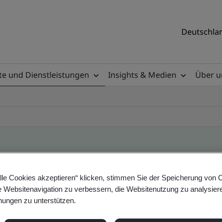
Deutschlan
e und Dienstleistungen
Insights & Medien
Über u
ile
lle Cookies akzeptieren“ klicken, stimmen Sie der Speicherung von 
e Websitenavigation zu verbessern, die Websitenutzung zu analysier
ungen zu unterstützen.
ificates - Validation and Verification, German a