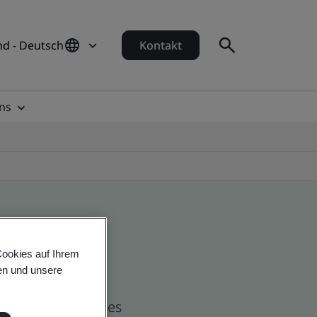
d - Deutsch
Kontakt
ns
Cookies auf Ihrem
en und unsere
nd global companies