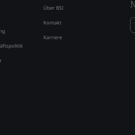
N
Über BSI
Kontakt
ung
Karriere
äftspolitik
r