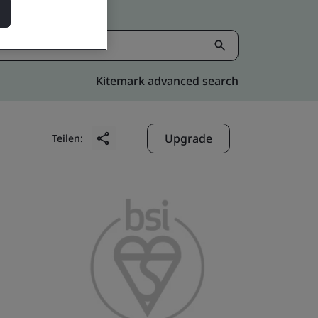
Kitemark advanced search
Upgrade
Teilen: