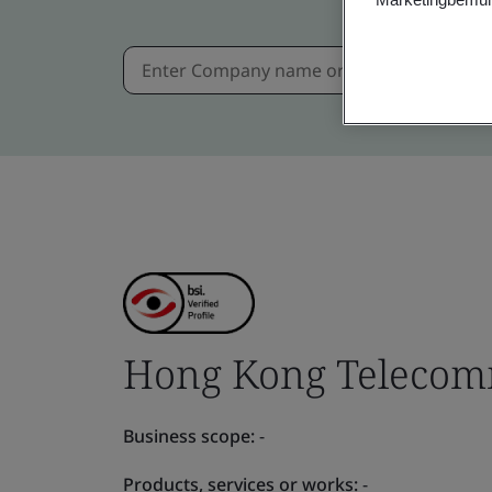
Hong Kong Telecomm
Business scope:
-
Products, services or works:
-