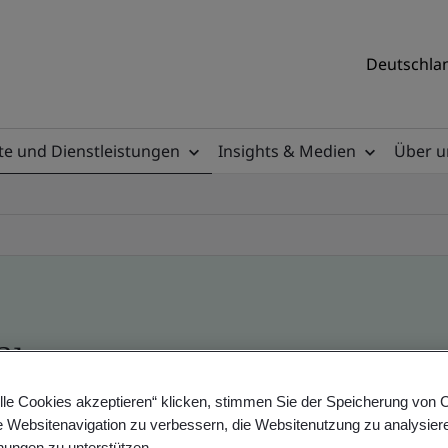
Deutschlan
e und Dienstleistungen
Insights & Medien
Über u
ile
lle Cookies akzeptieren“ klicken, stimmen Sie der Speicherung von 
e Websitenavigation zu verbessern, die Websitenutzung zu analysier
ificates - Validation and Verification, German a
ungen zu unterstützen.