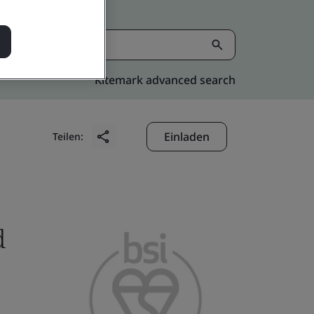
Kitemark advanced search
Einladen
Teilen:
d