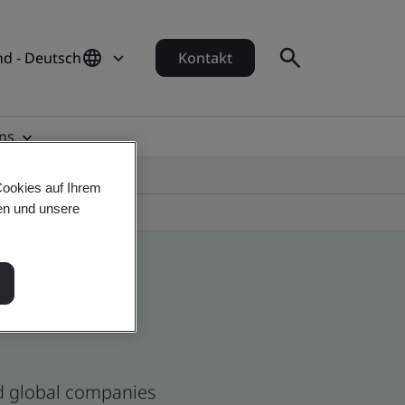
d - Deutsch
Kontakt
ns
Cookies auf Ihrem
en und unsere
nd global companies