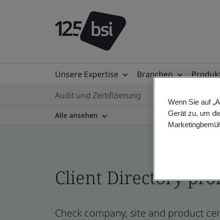
Unsere Expertise
Branchen
Produkt
Audit und Zertifizierung
Wenn Sie auf „A
Gerät zu, um di
Alle ansehen
Marketingbemüh
Client Directory prof
Check company, site and product cert