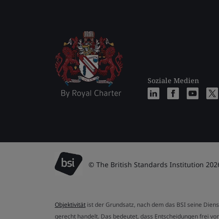
Soziale Medien
© The British Standards Institution 202
Objektivität
ist der Grundsatz, nach dem das BSI seine Dien
gerecht handelt. Das bedeutet, dass Entscheidungen frei von