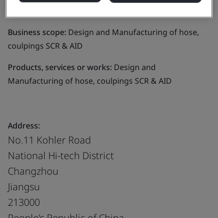
(Changzhou) Co., Ltd.
Business scope:
Design and Manufacturing of hose,
coulpings SCR & AID
Products, services or works:
Design and
Manufacturing of hose, coulpings SCR & AID
Address:
No.11 Kohler Road
National Hi-tech District
Changzhou
Jiangsu
213000
People's Republic of China