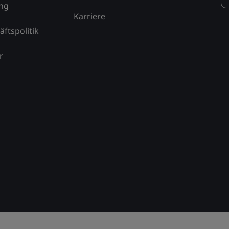
ung
Karriere
äftspolitik
r