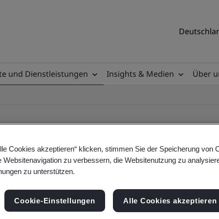
Deutschlan
e und Dienstleistungen
Insights & Medien
Über u
lle Cookies akzeptieren“ klicken, stimmen Sie der Speicherung von 
e Websitenavigation zu verbessern, die Websitenutzung zu analysier
ile
ungen zu unterstützen.
Cookie-Einstellungen
Alle Cookies akzeptieren
ificates - Validation and Verification, German a