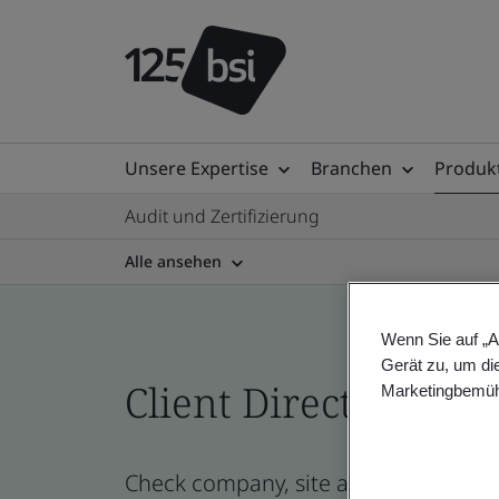
Unsere Expertise
Branchen
Produkt
Audit und Zertifizierung
Alle ansehen
Wenn Sie auf „A
Gerät zu, um di
Client Directory prof
Marketingbemüh
Check company, site and product cert