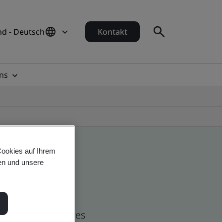
d - Deutsch
Kontakt
ns
Cookies auf Ihrem
en und unsere
nd global companies