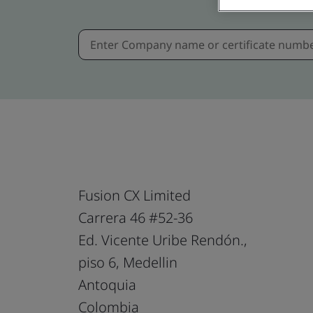
Fusion CX Limited
Carrera 46 #52-36
Ed. Vicente Uribe Rendón.,
piso 6, Medellin
Antoquia
Colombia