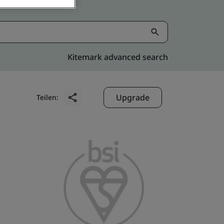
Kitemark advanced search
Upgrade
Teilen: