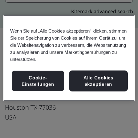
Kitemark advanced search
Wenn Sie auf „Alle Cookies akzeptieren“ klicken, stimmen
Sie der Speicherung von Cookies auf Ihrem Gerät zu, um
die Websitenavigation zu verbessern, die Websitenutzung
Upgrade
Teilen:
zu analysieren und unsere Marketingbemühungen zu
unterstützen.
Fusion CX Limited
Cookie-
Alle Cookies
Einstellungen
akzeptieren
9702 Bissonnet
Street Suite 2250
Houston TX 77036
USA