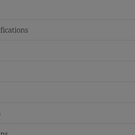
fications
s
ons