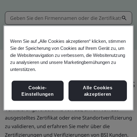
Kitemark erweiterte Suche
Wenn Sie auf „Alle Cookies akzeptieren“ klicken, stimmen
Sie der Speicherung von Cookies auf Ihrem Gerät zu, um
die Websitenavigation zu verbessern, die Websitenutzung
zu analysieren und unsere Marketingbemühungen zu
BSI Zertifizierungs- und
unterstützen.
Verifizierungsverzeichnis
Cookie-
Alle Cookies
Einstellungen
akzeptieren
Nutzen Sie das Zertifizierungs- und
Verifizierungsverzeichnis von BSI, um ein von BSI
ausgestelltes Zertifikat oder eine Standortverifizierung
zu validieren, und erfahren Sie mehr über die
Zertifizierungen und Verifizierungen von BSI Kunden.