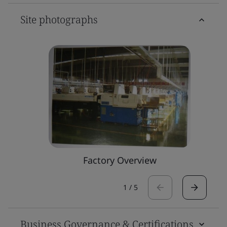
Site photographs
Factory Overview
1
/
5
Business Governance & Certifications