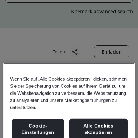
Kitemark advanced search
Einladen
Teilen:
Wenn Sie auf „Alle Cookies akzeptieren“ klicken, stimmen
Sie der Speicherung von Cookies auf Ihrem Gerät zu, um
die Websitenavigation zu verbessern, die Websitenutzung
zu analysieren und unsere Marketingbemühungen zu
BBK Leathers Pvt. Ltd.
unterstützen.
Business scope:
The Manufacture of Leather Shoes
Cookie-
Alle Cookies
Einstellungen
akzeptieren
and Shoe Upper Components