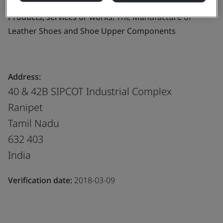
Products, services or works:
The Manufacture of
Leather Shoes and Shoe Upper Components
Address:
40 & 42B SIPCOT Industrial Complex
Ranipet
Tamil Nadu
632 403
India
Verification date:
2018-03-09