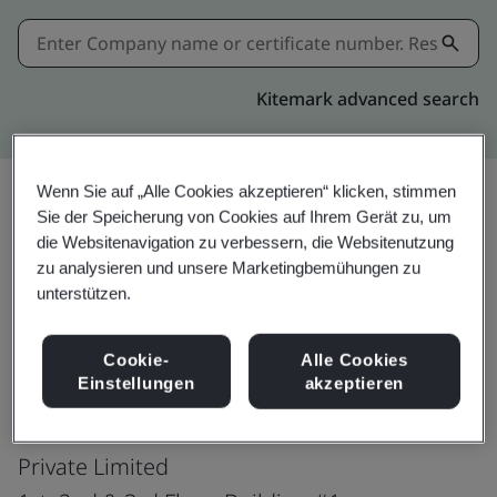
Kitemark advanced search
Wenn Sie auf „Alle Cookies akzeptieren“ klicken, stimmen
Sie der Speicherung von Cookies auf Ihrem Gerät zu, um
Teilen:
die Websitenavigation zu verbessern, die Websitenutzung
zu analysieren und unsere Marketingbemühungen zu
unterstützen.
ISO/IEC 27001:2022
Cookie-
Alle Cookies
Einstellungen
akzeptieren
Microsoft Global Services Center (India)
Private Limited