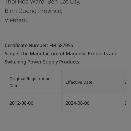
Thoi Hoa Ward, Ben Cat City,
Binh Duong Province,
Vietnam
Certificate Number:
FM 587956
Scope:
The Manufacture of Magnetic Products and
Switching Power Supply Products.
Original Registration
Effective Date
Las
Date
2012-08-06
2024-08-06
20