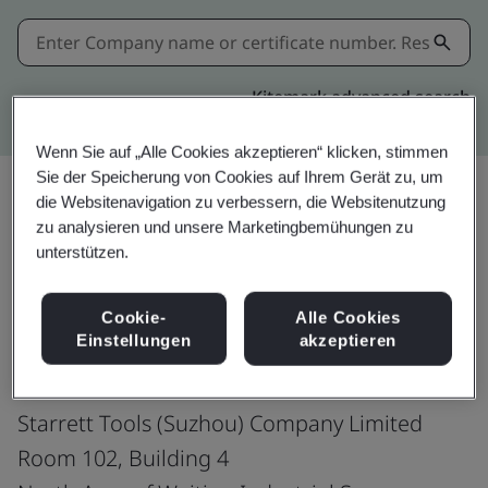
Kitemark advanced search
Wenn Sie auf „Alle Cookies akzeptieren“ klicken, stimmen
Sie der Speicherung von Cookies auf Ihrem Gerät zu, um
die Websitenavigation zu verbessern, die Websitenutzung
zu analysieren und unsere Marketingbemühungen zu
Teilen:
unterstützen.
ISO 9001:2015
Cookie-
Alle Cookies
Einstellungen
akzeptieren
Starrett Tools (Suzhou) Company Limited
Room 102, Building 4