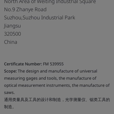
North Area of Weiting Industrial Square
No.9 Zhanye Road
Suzhou,Suzhou Industrial Park
Jiangsu
320500
China
Certificate Number:
FM 539955
Scope:
The design and manufacture of universal
measuring gages and tools, the manufacture of
optical measurement instruments, the manufacture of
saws.
通用类量具及工具的设计和制造，光学测量仪、锯类工具的
制造。