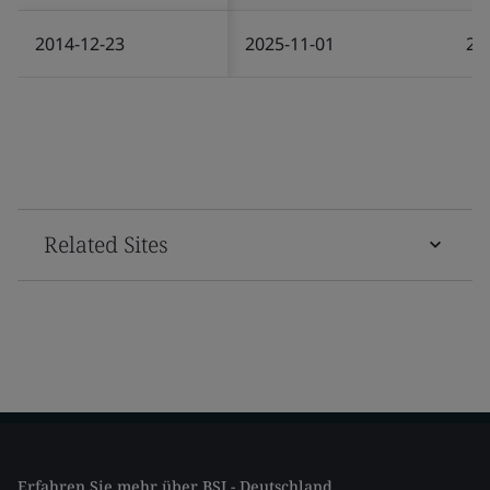
2014-12-23
2025-11-01
20
Related Sites
Erfahren Sie mehr über BSI - Deutschland