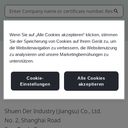
Kitemark advanced search
Wenn Sie auf „Alle Cookies akzeptieren“ klicken, stimmen
Sie der Speicherung von Cookies auf Ihrem Gerät zu, um
die Websitenavigation zu verbessern, die Websitenutzung
zu analysieren und unsere Marketingbemühungen zu
unterstützen.
Teilen:
Cookie-
Alle Cookies
ISO 14001:2015
Einstellungen
akzeptieren
Shuen Der Industry (Jiangsu) Co., Ltd.
No. 2, Shanghai Road