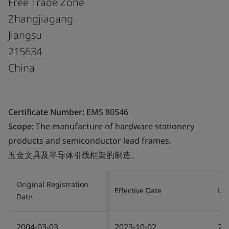
Free Trade Zone
Zhangjiagang
Jiangsu
215634
China
Certificate Number:
EMS 80546
Scope:
The manufacture of hardware stationery
products and semiconductor lead frames.
五金文具及半导体引线框架的制造。
Original Registration
Effective Date
Las
Date
2004-03-03
2023-10-02
20