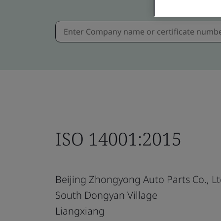
ISO 14001:2015
Beijing Zhongyong Auto Parts Co., Lt
South Dongyan Village
Liangxiang