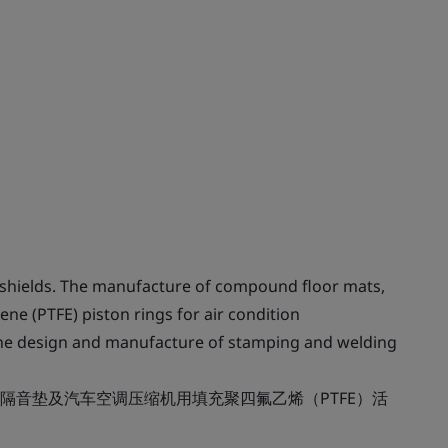
shields. The manufacture of compound floor mats,
ene (PTFE) piston rings for air condition
The design and manufacture of stamping and welding
隔音垫及汽车空调压缩机用填充聚四氟乙烯（PTFE）活