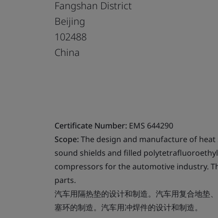
Fangshan District
Beijing
102488
China
Certificate Number:
EMS 644290
Scope:
The design and manufacture of heat 
sound shields and filled polytetrafluoroethyl
compressors for the automotive industry. 
parts.
汽车用隔热垫的设计和制造。汽车用复合地垫、
塞环的制造。汽车用冲焊件的设计和制造。