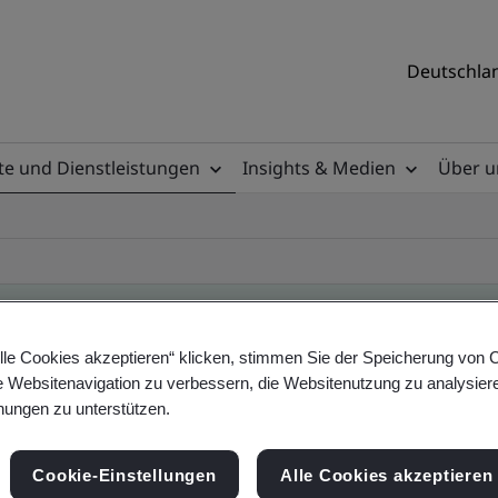
Deutschlan
e und Dienstleistungen
Insights & Medien
Über u
lle Cookies akzeptieren“ klicken, stimmen Sie der Speicherung von 
e Websitenavigation zu verbessern, die Websitenutzung zu analysier
ificate
ungen zu unterstützen.
Cookie-Einstellungen
Alle Cookies akzeptieren
ificates - Validation and Verification, German a