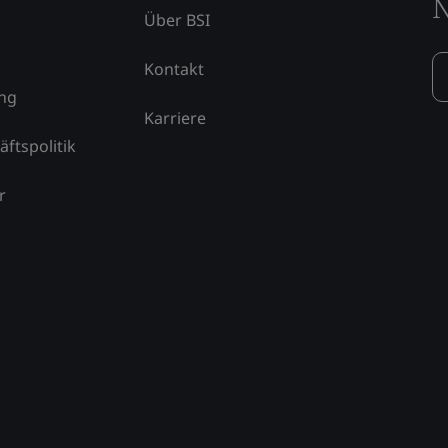
N
Über BSI
Kontakt
ung
Karriere
äftspolitik
r