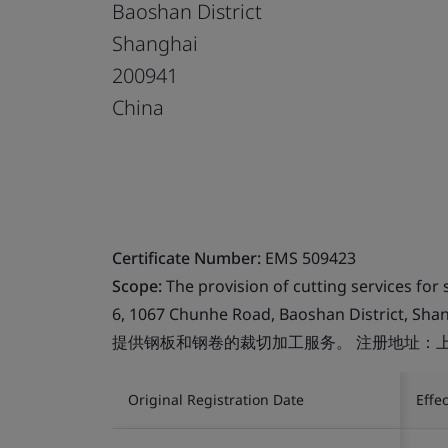
Baoshan District
Shanghai
200941
China
Certificate Number:
EMS 509423
Scope:
The provision of cutting services for s
6, 1067 Chunhe Road, Baoshan District, Sha
提供钢板和钢卷的裁切加工服务。 注册地址：上
Original Registration Date
Effe