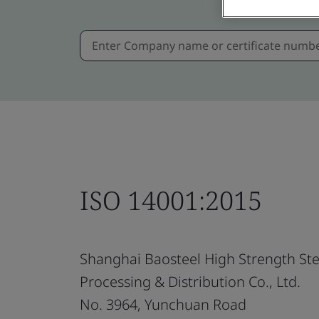
ISO 14001:2015
Shanghai Baosteel High Strength Ste
Processing & Distribution Co., Ltd.
No. 3964, Yunchuan Road