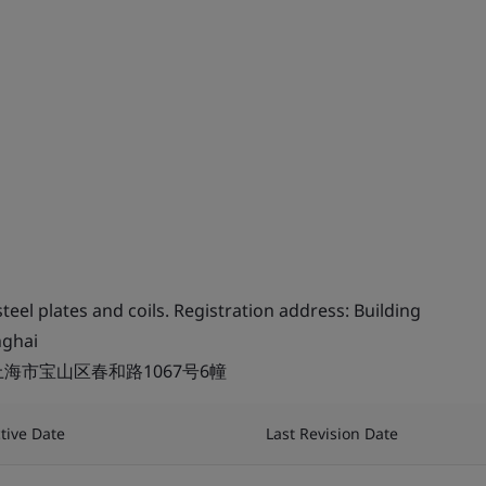
teel plates and coils. Registration address: Building
nghai
海市宝山区春和路1067号6幢
ctive Date
Last Revision Date