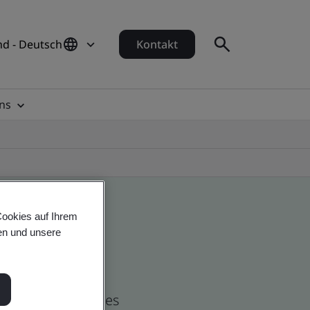
d - Deutsch
Kontakt
ns
Cookies auf Ihrem
en und unsere
nd global companies