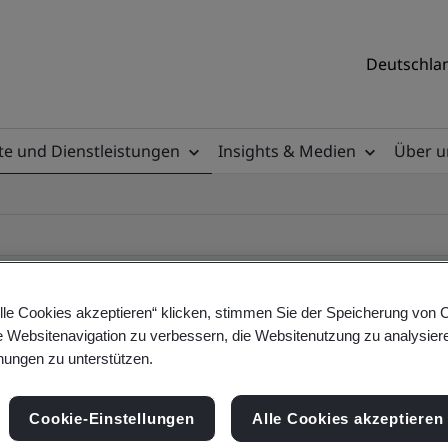
Deutschlan
e und Dienstleistungen
Insights & Medien
Über u
lle Cookies akzeptieren“ klicken, stimmen Sie der Speicherung von 
e Websitenavigation zu verbessern, die Websitenutzung zu analysier
ificate
ungen zu unterstützen.
Cookie-Einstellungen
Alle Cookies akzeptieren
ificates - Validation and Verification, German a