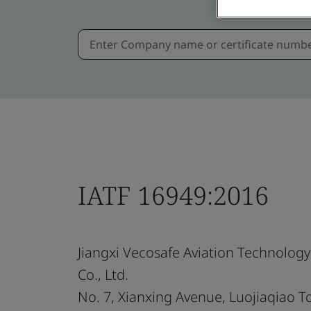
IATF 16949:2016
Jiangxi Vecosafe Aviation Technology
Co., Ltd.
No. 7, Xianxing Avenue, Luojiaqiao 