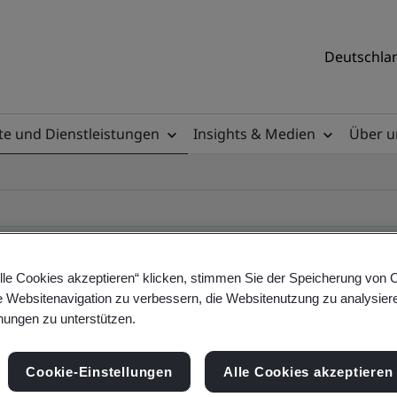
Deutschlan
e und Dienstleistungen
Insights & Medien
Über u
lle Cookies akzeptieren“ klicken, stimmen Sie der Speicherung von 
e Websitenavigation zu verbessern, die Websitenutzung zu analysier
ificate
ungen zu unterstützen.
Cookie-Einstellungen
Alle Cookies akzeptieren
ificates - Validation and Verification, German a