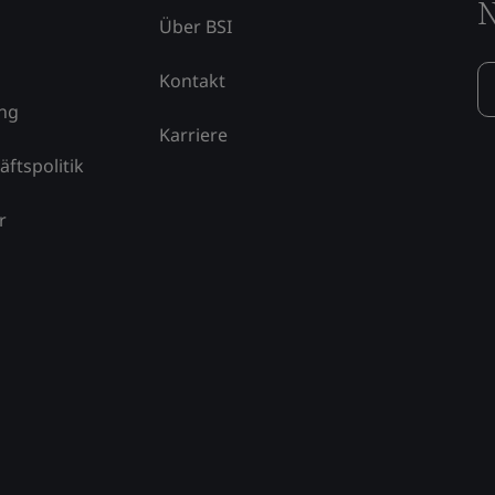
N
Über BSI
Kontakt
ung
Karriere
äftspolitik
r