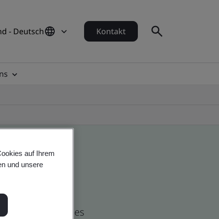
d - Deutsch
Kontakt
ns
Cookies auf Ihrem
en und unsere
nd global companies