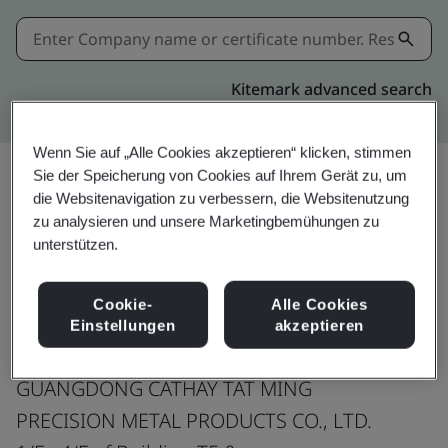
Kitemark advanced search
Wenn Sie auf „Alle Cookies akzeptieren“ klicken, stimmen
Sie der Speicherung von Cookies auf Ihrem Gerät zu, um
die Websitenavigation zu verbessern, die Websitenutzung
Teilen:
zu analysieren und unsere Marketingbemühungen zu
unterstützen.
IATF 16949:2016
Cookie-
Alle Cookies
Einstellungen
akzeptieren
GUANGDONG CATHAY TAT MING
PRECISION METAL PRODUCTS CO., LTD.