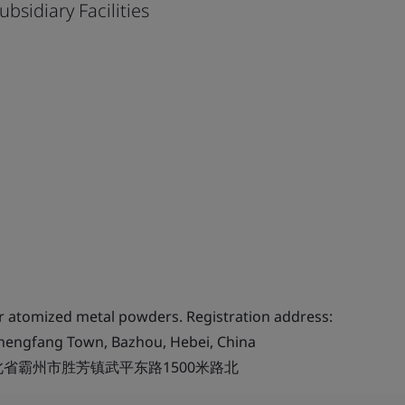
ubsidiary Facilities
 atomized metal powders. Registration address:
Shengfang Town, Bazhou, Hebei, China
省霸州市胜芳镇武平东路1500米路北