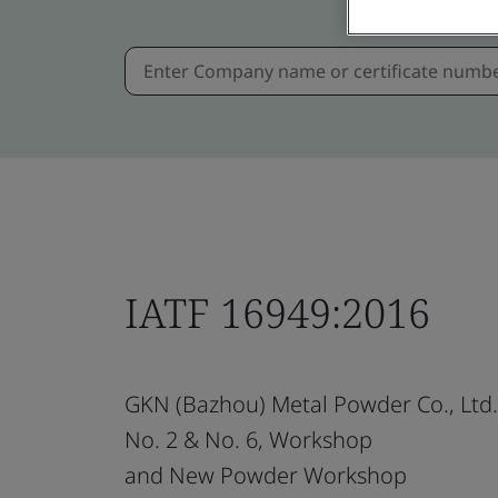
IATF 16949:2016
GKN (Bazhou) Metal Powder Co., Ltd.
No. 2 & No. 6, Workshop
and New Powder Workshop