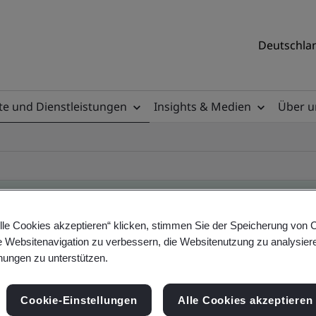
Deutschlan
e und Dienstleistungen
Insights & Medien
Über u
lle Cookies akzeptieren“ klicken, stimmen Sie der Speicherung von 
e Websitenavigation zu verbessern, die Websitenutzung zu analysier
ificate
ungen zu unterstützen.
Cookie-Einstellungen
Alle Cookies akzeptieren
ificates - Validation and Verification, German a