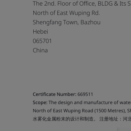
The 2nd. Floor of Office, BLDG & Its S
North of East Wuping Rd.
Shengfang Town, Bazhou
Hebei
065701
China
Certificate Number:
669511
Scope:
The design and manufacture of water
North of East Wuping Road (1500 Metres), 
水雾化金属粉末的设计和制造。 注册地址：河北