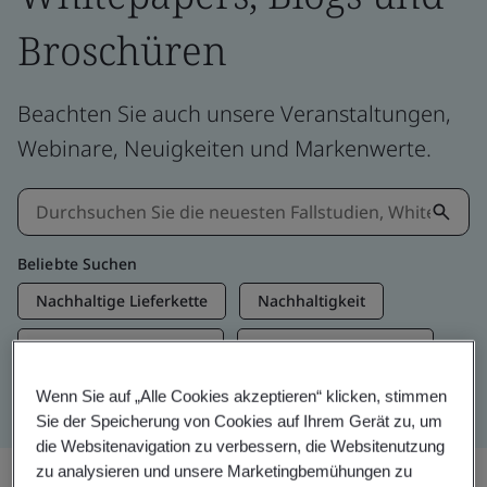
Broschüren
Beachten Sie auch unsere Veranstaltungen,
Webinare, Neuigkeiten und Markenwerte.
Beliebte Suchen
Nachhaltige Lieferkette
Nachhaltigkeit
Informationssicherheit
Künstliche Intelligenz
Net Zero
Wenn Sie auf „Alle Cookies akzeptieren“ klicken, stimmen
Sie der Speicherung von Cookies auf Ihrem Gerät zu, um
die Websitenavigation zu verbessern, die Websitenutzung
zu analysieren und unsere Marketingbemühungen zu