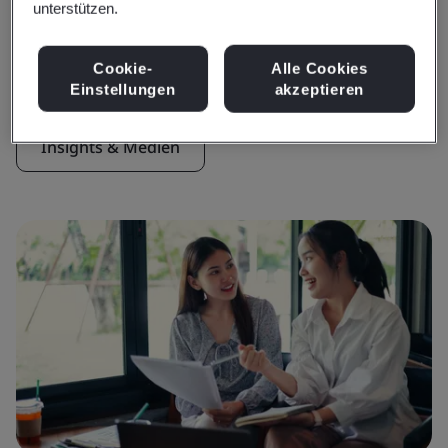
unterstützen.
Insights & Medien
Aktuelle Insights
Cookie-
Alle Cookies
Einstellungen
akzeptieren
Insights & Medien