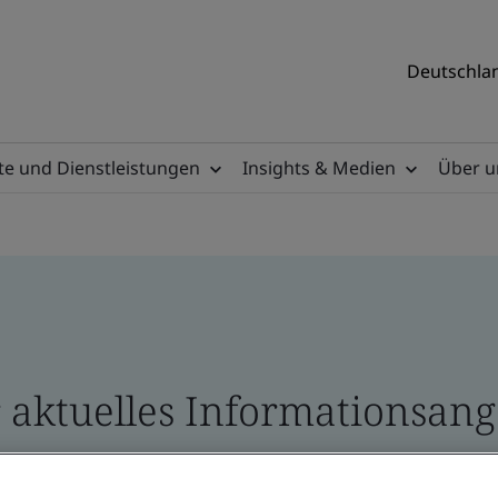
Deutschlan
e und Dienstleistungen
Insights & Medien
Über u
 aktuelles Informationsange
 und Broschüren