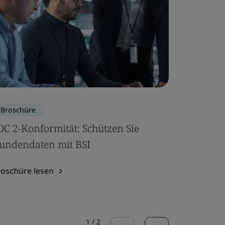
Broschüre
Broschür
OC 2-Konformität: Schützen Sie
Ihr Leit
undendaten mit BSI
Broschüre
roschüre lesen
1
/
2