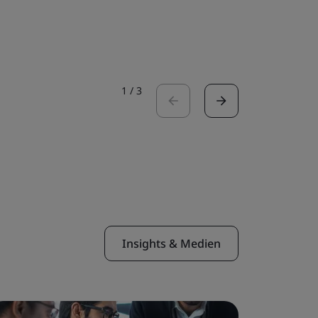
Fallstudie 
1
/
3
Insights & Medien