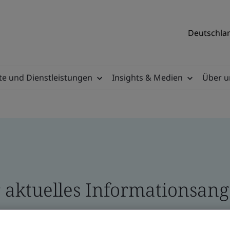
Deutschlan
e und Dienstleistungen
Insights & Medien
Über u
 aktuelles Informationsange
 und Broschüren