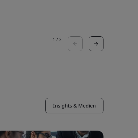
Fallstudie 
1
/
3
Insights & Medien