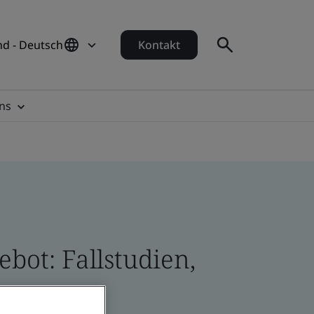
d - Deutsch
Kontakt
ns
bot: Fallstudien,