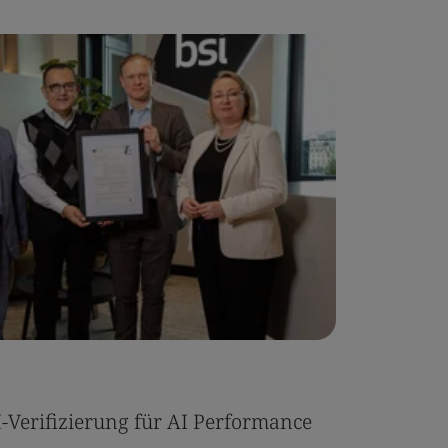
Fallstudi
SI-Verifizierung für AI Performance
Tonic Ea