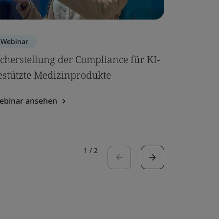
Webinar
Webinar
icherstellung der Compliance für KI-
Manageme
estützte Medizinprodukte
Organisa
Gesundh
ebinar ansehen
Webinar a
1
/
2