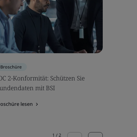
Broschüre
Broschür
OC 2-Konformität: Schützen Sie
Ihr Leit
undendaten mit BSI
Broschüre
roschüre lesen
1
/
2