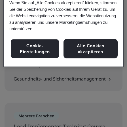
Wenn Sie auf „Alle Cookies akzeptieren“ klicken, stimmen
Sie der Speicherung von Cookies auf Ihrem Gerät zu, um
die Websitenavigation zu verbessern, die Websitenutzung
zu analysieren und unsere Marketingbemühungen zu
Mehrere Branchen
unterstützen.
Introduction to BS 30480 Suicide and
the workplace. Intervention,
Cookie-
Alle Cookies
Einstellungen
akzeptieren
prevention and support for people
affected by suicide. Guide
Gesundheits- und Sicherheitsmanagement
Mehrere Branchen
Lead Implementer Training Course -