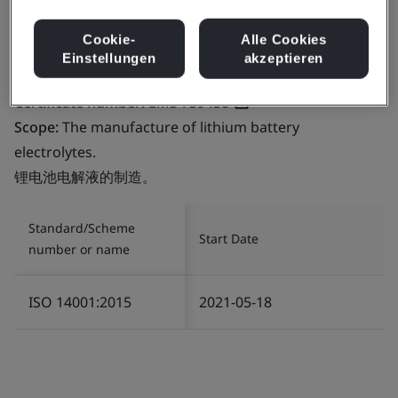
China
Cookie-
Alle Cookies
Einstellungen
akzeptieren
Certificate number:
EMS 739458
Scope:
The manufacture of lithium battery
electrolytes.
锂电池电解液的制造。
Standard/Scheme
Start Date
number or name
ISO 14001:2015
2021-05-18