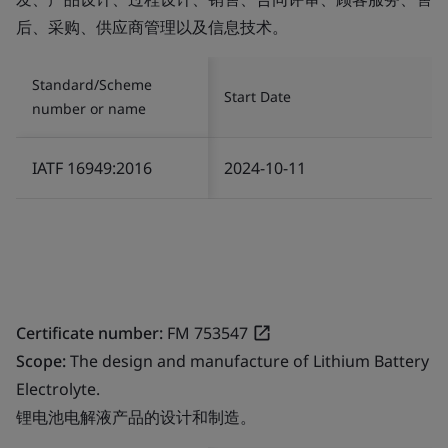
后、采购、供应商管理以及信息技术。
Standard/Scheme
Start Date
number or name
IATF 16949:2016
2024-10-11
Certificate number:
FM 753547
Scope:
The design and manufacture of Lithium Battery
Electrolyte.
锂电池电解液产品的设计和制造。