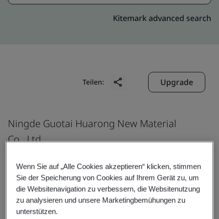
Kitemark advanced search
Upgrade
Teilen:
Ningde Guotai Huarong New Material
Co., Ltd.
No. 18, Dongyu Road
Wenn Sie auf „Alle Cookies akzeptieren“ klicken, stimmen
Long'an Development Zone
Sie der Speicherung von Cookies auf Ihrem Gerät zu, um
Fuding
die Websitenavigation zu verbessern, die Websitenutzung
Ningde
zu analysieren und unsere Marketingbemühungen zu
unterstützen.
355208