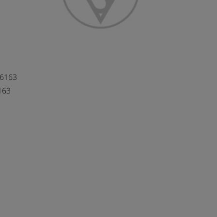
66163
163