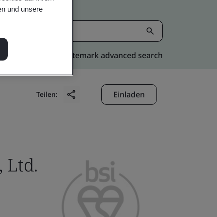
en und unsere
Kitemark advanced search
Einladen
Teilen:
 Ltd.