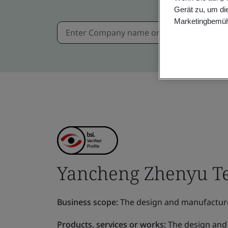
Gerät zu, um di
Marketingbemüh
Yancheng Zhenyu Te
Business scope:
The design and manufacture o
Products, services or works:
The design and 