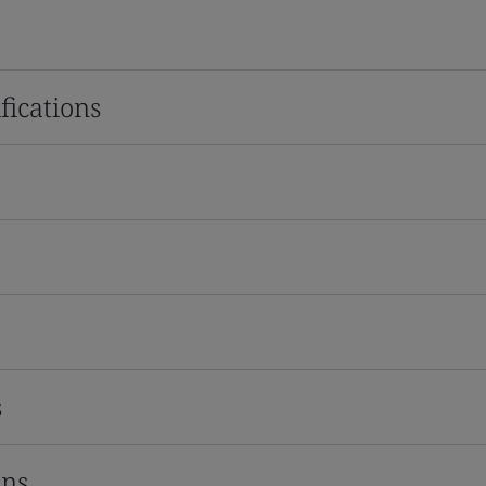
fications
s
ons