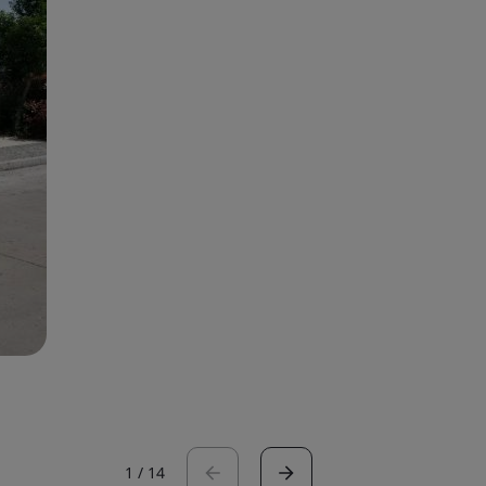
1
/
14