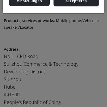
Einstellungen
akzeptieren
Business scope:
Mobile phone and car audio
manufacturing.
Products, services or works:
Mobile phone/Vehicular
speaker/Locator
Address:
No.1 BIRD Road
Sui zhou Commerce & Technology
Developing District
Suizhou
Hubei
441300
People's Republic of China