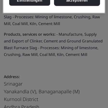
Einstellungen
akzeptieren
Business scope:
- Manufacture, Supply and Export of
Clinker, Cement and Ground Granulated Blast Furnace
Slag - Processes: Mining of limestone, Crushing, Raw
Mill, Coal Mill, Kiln, Cement Mill
Products, services or works:
- Manufacture, Supply
and Export of Clinker, Cement and Ground Granulated
Blast Furnace Slag - Processes: Mining of limestone,
Crushing, Raw Mill, Coal Mill, Kiln, Cement Mill
Address:
Srinagar
Yanakandla (V), Banaganapalle (M)
Kurnool District
Andhra Pradesh