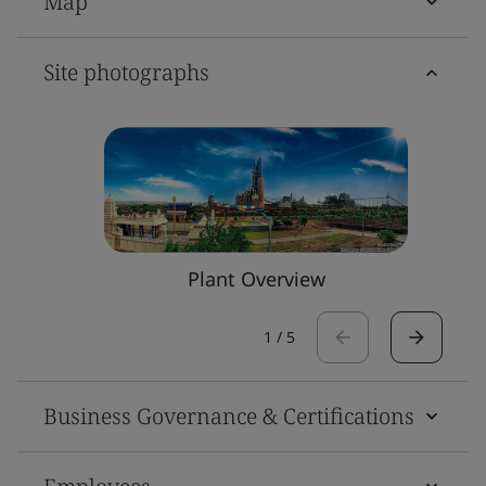
Map
Site photographs
Plant Overview
1
/
5
Business Governance & Certifications