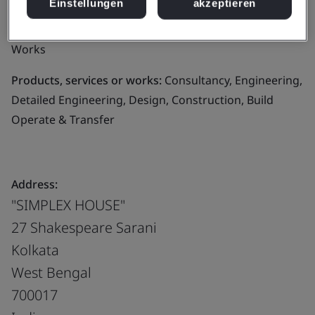
Einstellungen
akzeptieren
Business scope:
Design, Development, Engineering
and Construction of Civil, Structural and Geo-Technical
Works
Products, services or works:
Consultancy, Engineering,
Detailed Engineering, Design, Construction, Build
Operate & Transfer
Address:
"SIMPLEX HOUSE"
27 Shakespeare Sarani
Kolkata
West Bengal
700017